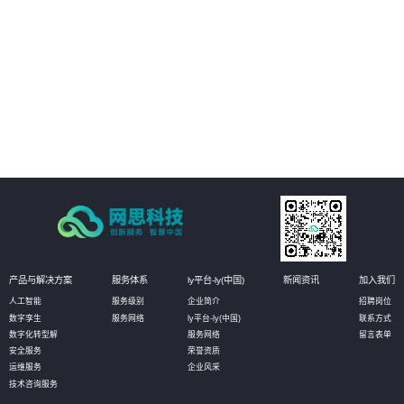
场景，及时获知运行风险，通过3D动态方式进行故障处理和远程干预。
02
管理运营决策：通过真实场景与数据的完美融合和实时呈现，真实再现实际的
生产状态，有助于管理者更高效直观的获知数据，并作出相应决策，甚至可以
对决策进行模拟推演，以达到最优化决策的目的。
03
设备资产管理：通过物联网数据的采集，实时获知设备资产状态信息和健康状
况。无需到现场即可实现资产的有效维护；同时还可定义相应的管理阈值，系
统自动预警，对设备进行预测性维护，选择性保养和更换，大幅降低设备资产
维护成本。
产品与解决方案
服务体系
ly平台-ly(中国)
新闻资讯
加入我们
人工智能
服务级别
企业简介
招聘岗位
数字孪生
服务网络
ly平台-ly(中国)
联系方式
数字化转型解
服务网络
留言表单
安全服务
荣誉资质
运维服务
企业风采
技术咨询服务