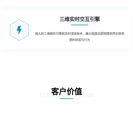
三维实时交互引擎
强大的三维图形引擎和实时渲染技术，最大程度还原物理世界实体场
景的状态与行为
客户价值
CUSTOMER VALUE
01
生产制造管理：结合实时生产数据，在3D场景中实时获知生产运营的KPI数据
和状态。同时当出现异常时，对各类报警信息进行处理和自动报警，定位到3D