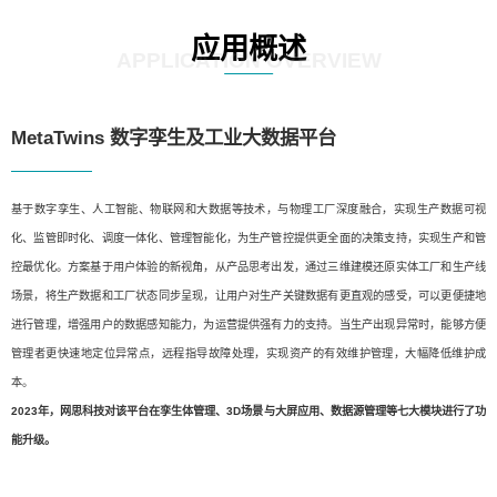
应用概述
APPLICATION OVERVIEW
MetaTwins 数字孪生及工业大数据平台
基于数字孪生、人工智能、物联网和大数据等技术，与物理工厂深度融合，实现生产数据可视
化、监管即时化、调度一体化、管理智能化，为生产管控提供更全面的决策支持，实现生产和管
控最优化。方案基于用户体验的新视角，从产品思考出发，通过三维建模还原实体工厂和生产线
场景，将生产数据和工厂状态同步呈现，让用户对生产关键数据有更直观的感受，可以更便捷地
进行管理，增强用户的数据感知能力，为运营提供强有力的支持。当生产出现异常时，能够方便
管理者更快速地定位异常点，远程指导故障处理，实现资产的有效维护管理，大幅降低维护成
本。
2023年，网思科技对该平台在孪生体管理、3D场景与大屏应用、数据源管理等七大模块进行了功
能升级。