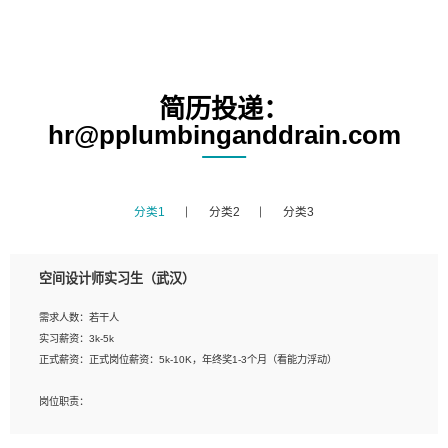
简历投递：
hr@pplumbinganddrain.com
分类1
分类2
分类3
空间设计师实习生（武汉）
需求人数：若干人
实习薪资：3k-5k
正式薪资：正式岗位薪资：5k-10K，年终奖1-3个月（看能力浮动）
岗位职责：
1、 沟通客户需求，分析其实施的可行性，辅助项目经理完成展示策划、设计；
2、 把握设计时间节点，控制设计进度，完成展示设计任务；