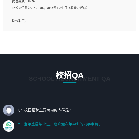
岗位薪资：3k-5k
标志及吉祥物设计，效果图后期处理等。
正式岗位薪资：5k-10K，年终奖1-3个月（看能力浮动）
岗位要求：
岗位职责：
1、艺术设计类相关专业；（其中需求分析顾问不限专业）
1、完成主要工作：项目解决方案策划与编写，项目投标方案编写、项目申报方案编
2、热爱展览展示设计工作，熟悉行业动向，设计专业知识和产品专业知识；
写；
3、具有良好的人际沟通、准确判断客户需求并执行的能力、较强的团队合作能力和
2、人才队伍建设：完善SPL人才沉淀，积聚力量，为公司各省项目打单提供全面支
服务意识。
撑。
任职要求：
1. 熟悉 Javascript, CSS, HTML, Vue, Git;
校招QA
2. 熟悉 前端常用框架, 能独立完成设计给予的 UI 效果;
SCHOOL RECRUITMENT QA
3. 有良好的代码习惯, 低级错误出现频率低;
4. 具备优秀的沟通和协调能力，能承受比较大的工作压力;
5. 自我驱动力强, 能自主学习新知识新技术, 并具有较强的自学能力;
6. 了解前端设计及后端开发, 可快速和同事对接工作;
7. 了解或熟悉 WebGL 及相关框架优先。
Q：校园招聘主要面向的人群是？
（岗位人员专职于行业应用解决方案、项目申报方案、投标方案的策划编写）
A：当年应届毕业生，也欢迎次年毕业的同学申请；