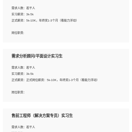
工作要求:
需求人数：若干人
1. 熟悉 Javascript, CSS, HTML, Vue, Git;
实习薪资：3k-5k
2. 熟悉前端常用框架, 能独立完成设计给予的 UI 效果;
正式薪资：5k-10K，年终奖1-3个月（看能力浮动）
3. 有良好的代码习惯, 低级错误出现频率低;
4. 具备优秀的沟通和协调能力，能承受比较大的工作压力;
岗位职责:
5. 自我驱动力强, 能自主学习新知识新技术, 并具有较强的自学能力;
1. 为企业客户提供软件技术服务。包括安装、升级、配置、调优、故障诊断等工
6. 了解前端设计及后端开发, 可快速和同事对接工作;
作；
7. 了解或熟悉 WebGL 及相关框架优先。
2. 在此基础上，并能为客户提供客户化技术支持方案，提升软件使用效率与价值。
需求分析顾问/平面设计实习生
任职要求:
需求人数：若干人
1. 计算机专业相关背景；
实习薪资：3k-5k
2. 自我学习和动手能力强，对操作系统、数据库有一定基础和兴趣；
正式薪资：正式岗位薪资：5k-10K，年终奖1-3个月（看能力浮动）
3.沟通能力强、有基础客户服务意识。
岗位职责：
1、 沟通客户需求，分析其实施的可行性，辅助项目经理完成展示策划、设计；
2、 把握设计时间节点，控制设计进度，完成展示设计任务；
3、配合平面设计师完成项目最终的整体汇报方案；参与项目例会，项目完工总结报
售前工程师（解决方案专员）实习生
告，设计项目文件管理和资料库维护；
4、 创新设计表现形式，优化流程、提高设计工作效率；
需求人数：若干人
5、 设计内容包括但不限于：展厅/博物馆/展馆的规划与空间设计，人机界面设计，