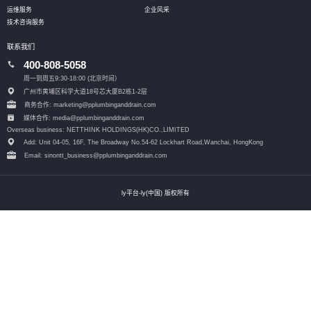
运维服务
企业风采
技术咨询服务
联系我们
400-808-5058
周一到周五9:30-18:00 (北京时间）
广州市黄埔区科学大道18号芯大厦B2栋1-2层
商务合作: marketing@pplumbinganddrain.com
媒体合作: media@pplumbinganddrain.com
Overseas business: NETTHINK HOLDINGS(HK)CO.,LIMITED
Add: Unit 04-05, 16F, The Broadway No.54-62 Lockhart Road,
Wanchai, HongKong
Email: sinontt_business@pplumbinganddrain.com
ly平台-ly(中国) 版权所有