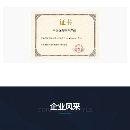
企业风采
CORPORATE STYLE